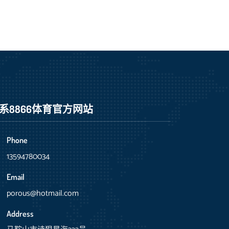
系8866体育官方网站
Phone
13594780034
Email
porous@hotmail.com
Address