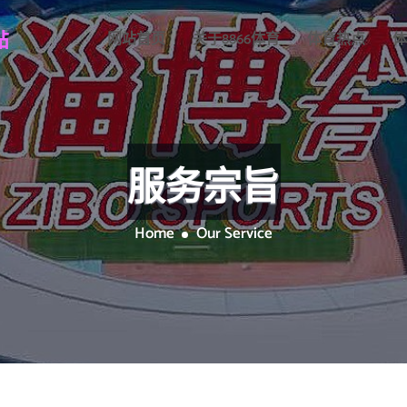
网站首页
关于8866体育
体育热点
体
服务宗旨
Home
Our Service