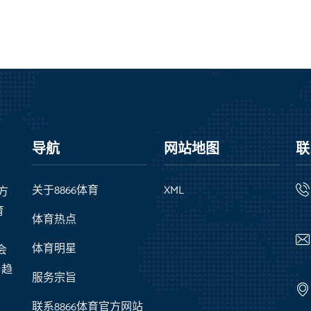
导航
网站地图
联
关于8866体育
XML
方
育
体育热点
体育明星
会
新趋
服务宗旨
联系8866体育官方网站