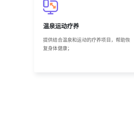
温泉运动疗养
提供结合温泉和运动的疗养项目，帮助恢
复身体健康；