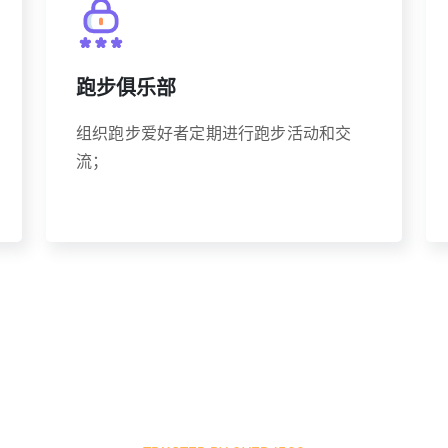
跑步俱乐部
组织跑步爱好者定期进行跑步活动和交
流；